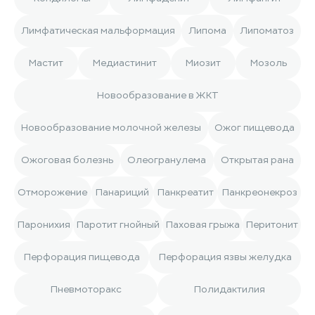
Лимфатическая мальформация
Липома
Липоматоз
Мастит
Медиастинит
Миозит
Мозоль
Новообразование в ЖКТ
Новообразование молочной железы
Ожог пищевода
Ожоговая болезнь
Олеогранулема
Открытая рана
Отморожение
Панариций
Панкреатит
Панкреонекроз
Паронихия
Паротит гнойный
Паховая грыжа
Перитонит
Перфорация пищевода
Перфорация язвы желудка
Пневмоторакс
Полидактилия