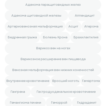
Аденома паращитовидных желез
Аденома щитовидной железы
Аппендицит
Артериовенозная мальформация
Асцит
Атерома
Бедренная грыжа
Болезнь Крона
Брахилактилия
Варикоз вен на ногах
Варикозное расширение вен пищевода
Венозная мальформация вен нижних конечностей
Внутреннее кровотечение
Вросший ноготь
Гамартома
Гангрена
Гастродуоденальное кровотечение
Гемангиома печени
Геморрой
Гидраденит