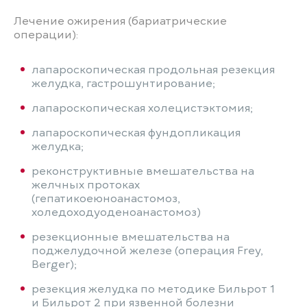
Лечение ожирения (бариатрические
операции):
лапароскопическая продольная резекция
желудка, гастрошунтирование;
лапароскопическая холецистэктомия;
лапароскопическая фундопликация
желудка;
реконструктивные вмешательства на
желчных протоках
(гепатикоеюноанастомоз,
холедоходуоденоанастомоз)
резекционные вмешательства на
поджелудочной железе (операция Frey,
Berger);
резекция желудка по методике Бильрот 1
и Бильрот 2 при язвенной болезни