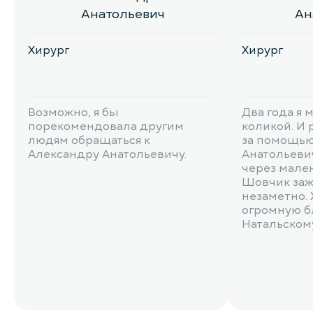
Анатольевич
Ан
Хирург
Хирург
Возможно, я бы
Два года я 
порекомендовала другим
коликой. И
людям обращаться к
за помощью
Александру Анатольевичу.
Анатольеви
через мален
Шовчик заж
незаметно. 
огромную б
Натальскому 