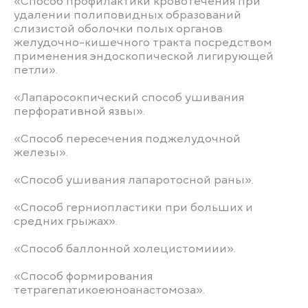
«Способ профилактики кровотечения при
удалении полиповидных образований
слизистой оболочки полых органов
желудочно-кишечного тракта посредством
применения эндоскопической лигирующей
петли».
«Лапаросокпический способ ушивания
перфоративной язвы».
«Способ пересечения поджелудочной
железы».
«Способ ушивания лапаротосной раны».
«Способ герниопластики при больших и
средних грыжах».
«Способ баллонной холецистомиии».
«Способ формирования
тетрагепатикоеюноанастомоза».