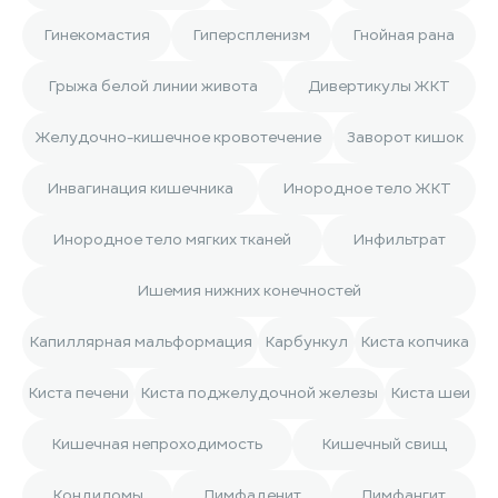
Гинекомастия
Гиперспленизм
Гнойная рана
Грыжа белой линии живота
Дивертикулы ЖКТ
Желудочно-кишечное кровотечение
Заворот кишок
Инвагинация кишечника
Инородное тело ЖКТ
Инородное тело мягких тканей
Инфильтрат
Ишемия нижних конечностей
Капиллярная мальформация
Карбункул
Киста копчика
Киста печени
Киста поджелудочной железы
Киста шеи
Кишечная непроходимость
Кишечный свищ
Кондиломы
Лимфаденит
Лимфангит