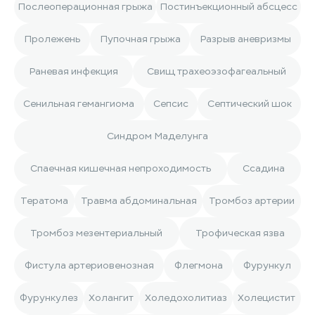
Послеоперационная грыжа
Постинъекционный абсцесс
Пролежень
Пупочная грыжа
Разрыв аневризмы
Раневая инфекция
Свищ трахеоэзофагеальный
Сенильная гемангиома
Сепсис
Септический шок
Синдром Маделунга
Спаечная кишечная непроходимость
Ссадина
Тератома
Травма абдоминальная
Тромбоз артерии
Тромбоз мезентериальный
Трофическая язва
Фистула артериовенозная
Флегмона
Фурункул
Фурункулез
Холангит
Холедохолитиаз
Холецистит