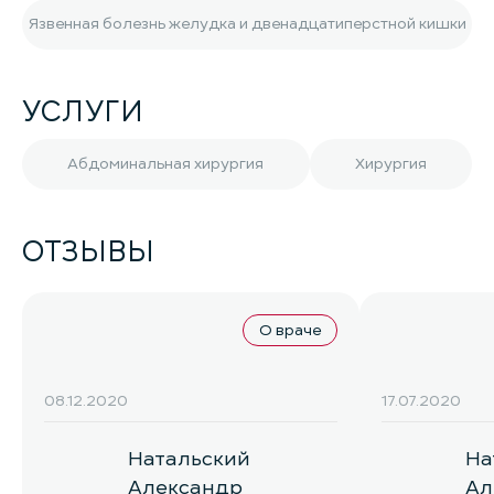
Язвенная болезнь желудка и двенадцатиперстной кишки
УСЛУГИ
Абдоминальная хирургия
Хирургия
ОТЗЫВЫ
О враче
08.12.2020
17.07.2020
Натальский
На
Александр
Ал