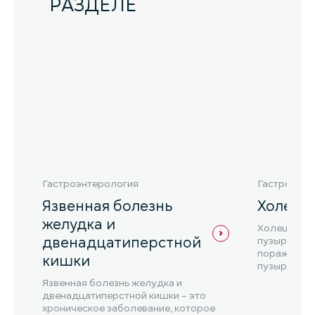
РАЗДЕЛЕ
Гастроэнтерология
Гастроэнте
Язвенная болезнь
Холеци
желудка и
Холецистит
двенадцатиперстной
пузыря, ко
поражением
кишки
пузыря и и
Язвенная болезнь желудка и
двенадцатиперстной кишки – это
хроническое заболевание, которое