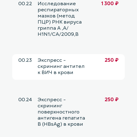
00.22
Исследование
1 300 ₽
респираторных
мазков (метод
ПЦР) РНК вируса
гриппа А ,А/
Н1N1/CA/2009,В
00.23
Экспресс -
250 ₽
скрининг антител
к ВИЧ в крови
00.24
Экспресс -
250 ₽
скрининг
поверхностного
антигена гепатита
В (HBsAg) в крови