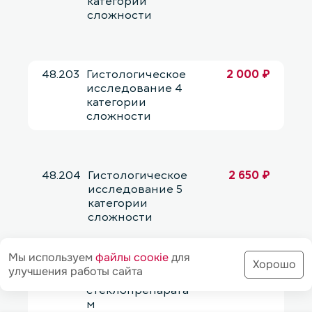
категории
сложности
48.203
Гистологическое
2 000 ₽
исследование 4
категории
сложности
48.204
Гистологическое
2 650 ₽
исследование 5
категории
сложности
Мы используем
файлы соoкіе
для
Хорошо
улучшения работы сайта
48.205
Консультация по
1 100 ₽
стеклопрепарата
м