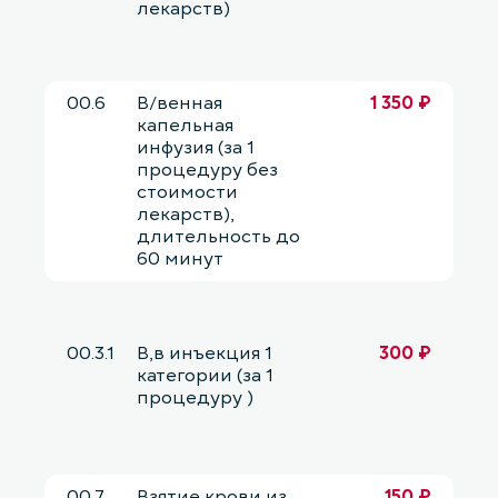
лекарств)
00.6
В/венная
1 350 ₽
капельная
инфузия (за 1
процедуру без
стоимости
лекарств),
длительность до
60 минут
00.3.1
В,в инъекция 1
300 ₽
категории (за 1
процедуру )
00.7
Взятие крови из
150 ₽