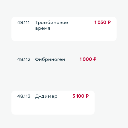
48.111
Тромбиновое
1 050 ₽
время
48.112
Фибриноген
1 000 ₽
48.113
Д-димер
3 100 ₽