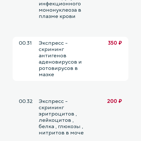
инфекционного
мононуклеоза в
плазме крови
00.31
Экспресс -
350 ₽
скрининг
антигенов
аденовирусов и
ротовирусов в
мазке
00.32
Экспресс -
200 ₽
скрининг
эритроцитов ,
лейкоцитов ,
белка , глюкозы ,
нитритов в моче