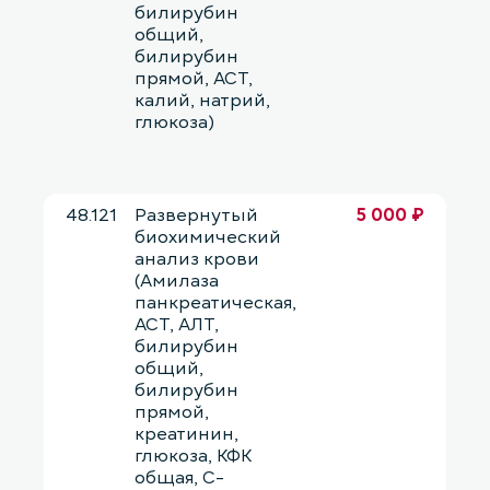
билирубин
общий,
билирубин
прямой, АСТ,
калий, натрий,
глюкоза)
48.121
Развернутый
5 000 ₽
биохимический
анализ крови
(Амилаза
панкреатическая,
АСТ, АЛТ,
билирубин
общий,
билирубин
прямой,
креатинин,
глюкоза, КФК
общая, С-