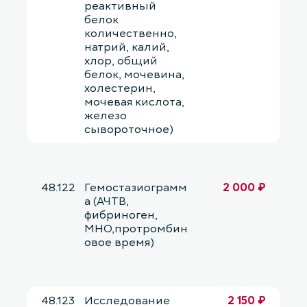
реактивный
белок
количественно,
натрий, калий,
хлор, общий
белок, мочевина,
холестерин,
мочевая кислота,
железо
сывороточное)
48.122
Гемостазиограмм
2 000 ₽
а (АЧТВ,
фибриноген,
МНО,протромбин
овое время)
48.123
Исследование
2 150 ₽