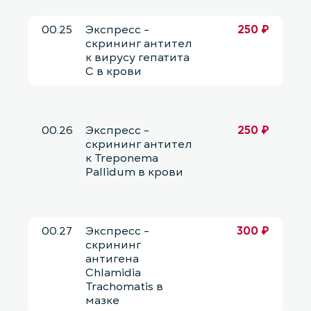
00.25
Экспресс -
250 ₽
скрининг антител
к вирусу гепатита
С в крови
00.26
Экспресс -
250 ₽
скрининг антител
к Treponema
Pallidum в крови
00.27
Экспресс -
300 ₽
скрининг
антигена
Chlamidia
Trachomatis в
мазке