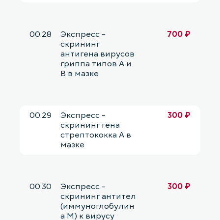
00.28
Экспресс -
700 ₽
скрининг
антигена вирусов
гриппа типов А и
В в мазке
00.29
Экспресс -
300 ₽
скрининг гена
стрептококка А в
мазке
00.30
Экспресс -
300 ₽
скрининг антител
(иммуноглобулин
а М) к вирусу