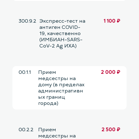
300.9.2
Экспресс-тест на
1 100 ₽
антиген COVID-
19, качественно
(ИМБИАН-SARS-
CoV-2 Ag ИХА)
00.1.1
Прием
2 000 ₽
медсестры на
дому (в пределах
административн
ых границ
города)
00.2.2
Прием
2 500 ₽
медсестры на