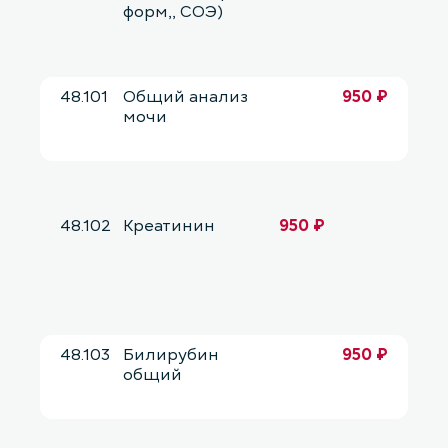
форм,, СОЭ)
48.101
Общий анализ
950 ₽
мочи
48.102
Креатинин
950 ₽
48.103
Билирубин
950 ₽
общий