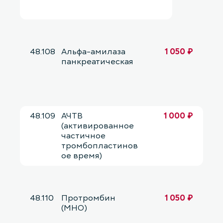
48.108
Альфа-амилаза
1 050 ₽
панкреатическая
48.109
АЧТВ
1 000 ₽
(активированное
частичное
тромбопластинов
ое время)
48.110
Протромбин
1 050 ₽
(МНО)