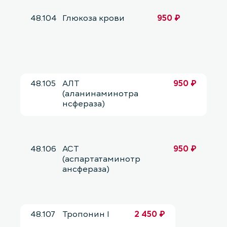
48.104
Глюкоза крови
950 ₽
48.105
АЛТ
950 ₽
(аланинаминотра
нсфераза)
48.106
АСТ
950 ₽
(аспартатаминотр
ансфераза)
48.107
Тропонин I
2 450 ₽