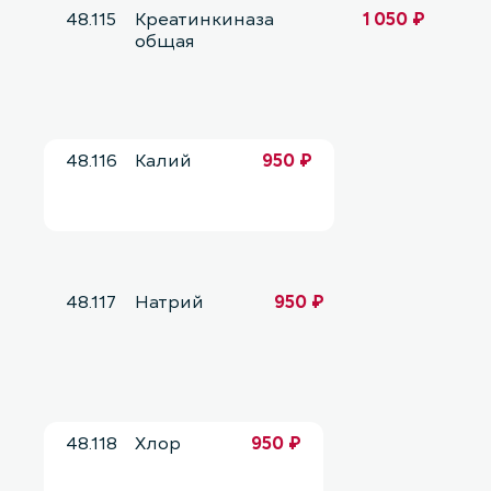
48.115
Креатинкиназа
1 050 ₽
общая
48.116
Калий
950 ₽
48.117
Натрий
950 ₽
48.118
Хлор
950 ₽