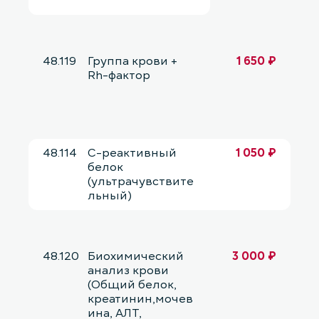
48.119
Группа крови +
1 650 ₽
Rh-фактор
48.114
С-реактивный
1 050 ₽
белок
(ультрачувствите
льный)
48.120
Биохимический
3 000 ₽
анализ крови
(Общий белок,
креатинин,мочев
ина, АЛТ,