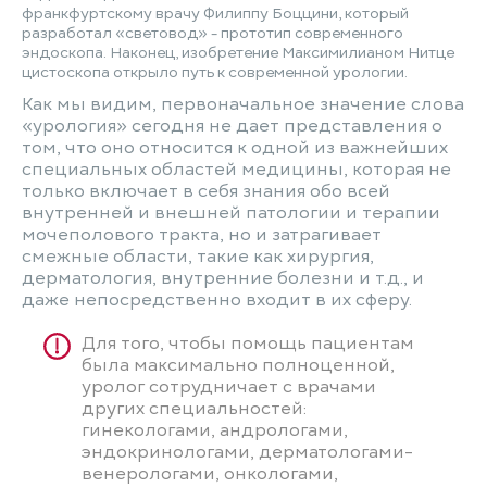
франкфуртскому врачу Филиппу Боццини, который
разработал «световод» - прототип современного
эндоскопа. Наконец, изобретение Максимилианом Нитце
цистоскопа открыло путь к современной урологии.
Как мы видим, первоначальное значение слова
«урология» сегодня не дает представления о
том, что оно относится к одной из важнейших
специальных областей медицины, которая не
только включает в себя знания обо всей
внутренней и внешней патологии и терапии
мочеполового тракта, но и затрагивает
смежные области, такие как хирургия,
дерматология, внутренние болезни и т.д., и
даже непосредственно входит в их сферу.
Для того, чтобы помощь пациентам
была максимально полноценной,
уролог сотрудничает с врачами
других специальностей:
гинекологами, андрологами,
эндокринологами, дерматологами-
венерологами, онкологами,