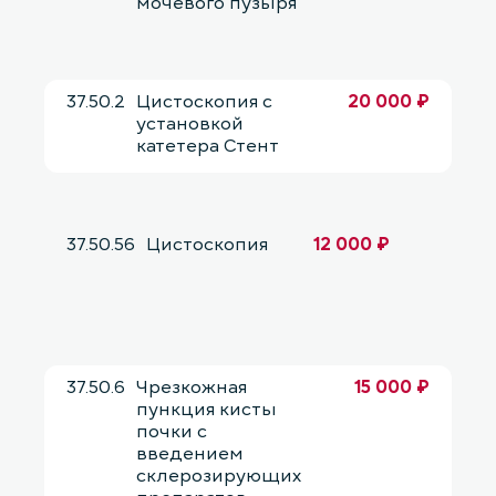
мочевого пузыря
37.50.2
Цистоскопия с
20 000 ₽
установкой
катетера Стент
37.50.56
Цистоскопия
12 000 ₽
37.50.6
Чрезкожная
15 000 ₽
пункция кисты
почки с
введением
склерозирующих