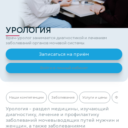
УРОЛОГИЯ
Врач-уролог занимается диагностикой и лечением
заболеваний органов мочевой системы.
Записаться на приём
Войти в личный кабинет
Наши компетенции
Заболевания
Услуги и цены
Филиа
Урология - раздел медицины, изучающий
диагностику, лечение и профилактику
заболеваний мочевыводящих путей мужчин и
женщин, а также заболеваниями