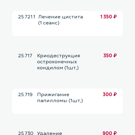
25.721.1
Лечение цистита
1 350 ₽
(1 сеанс)
25.717
Криодеструкция
350 ₽
остроконечных
кондилом (1шт,)
25.719
Прижигание
300 ₽
папилломы (1шт,)
25.730
Удаление
900 ₽