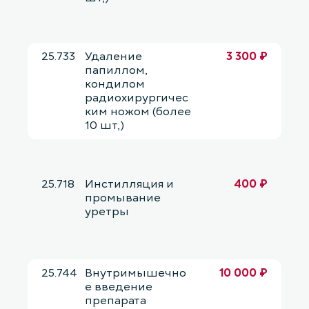
25.733
Удаление
3 300 ₽
папиллом,
кондилом
радиохирургичес
ким ножом (более
10 шт,)
25.718
Инстилляция и
400 ₽
промывание
уретры
25.744
Внутримышечно
10 000 ₽
е введение
препарата