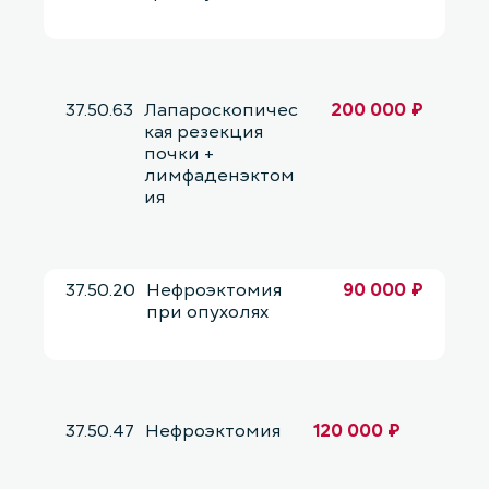
37.50.63
Лапароскопичес
200 000 ₽
кая резекция
почки +
лимфаденэктом
ия
37.50.20
Нефроэктомия
90 000 ₽
при опухолях
37.50.47
Нефроэктомия
120 000 ₽