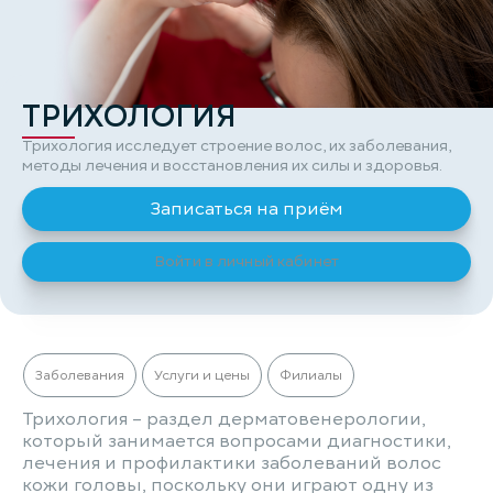
ТРИХОЛОГИЯ
Трихология исследует строение волос, их заболевания,
методы лечения и восстановления их силы и здоровья.
Записаться на приём
Войти в личный кабинет
Заболевания
Услуги и цены
Филиалы
Трихология – раздел дерматовенерологии,
который занимается вопросами диагностики,
лечения и профилактики заболеваний волос
кожи головы, поскольку они играют одну из