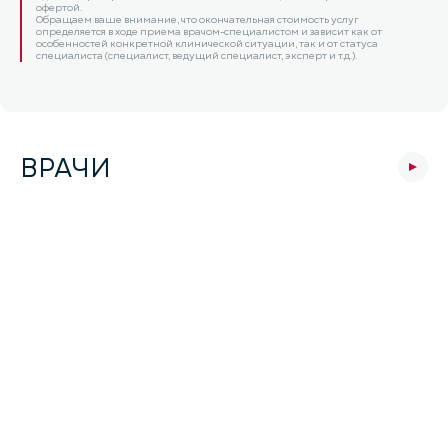
офертой.
Обращаем ваше внимание, что окончательная стоимость услуг
определяется в ходе приема врачом-специалистом и зависит как от
особенностей конкретной клинической ситуации, так и от статуса
специалиста (специалист, ведущий специалист, эксперт и т.д.).
ВРАЧИ