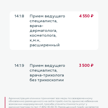
14.1.8
Прием ведущего
4 550 ₽
специалиста,
врача-
дерматолога,
косметолога,
к,м.н,
расширенный
14.1.9
Прием ведущего
3 500 ₽
специалиста,
врача-трихолога
без трихоскопии
Администрация клиники принимает все меры по своевременному
обновлению размещенного на сайте прайс-листа, однако во избежание
возможных недоразумений, просьба уточнять стоимость услуг у
администратора по тел +7 4912-50-60-10. Размещенный прайс не является