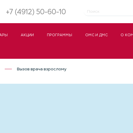
+7 (4912) 50-60-10
АРЫ
АКЦИИ
ПРОГРАММЫ
ОМС И ДМС
О КО
Вызов врача взрослому