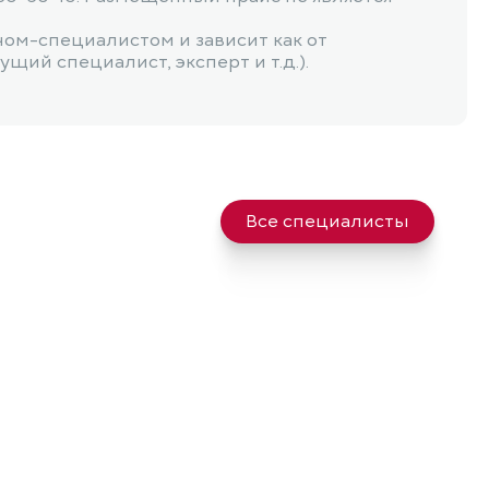
чом-специалистом и зависит как от
щий специалист, эксперт и т.д.).
4 850 ₽
5 700 ₽
Все специалисты
7 200 ₽
х границ города)
5 500 ₽
х границ города)
6 900 ₽