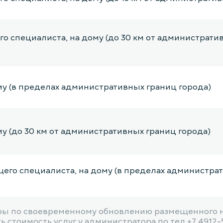
о специалиста, на дому (до 30 км от администрати
му (в пределах административных границ города)
у (до 30 км от административных границ города)
щего специалиста, на дому (в пределах администра
ы по своевременному обновлению размещенного на
его специалиста, на дому (до 30 км от администра
 стоимость услуг у администратора по тел +7 4912-