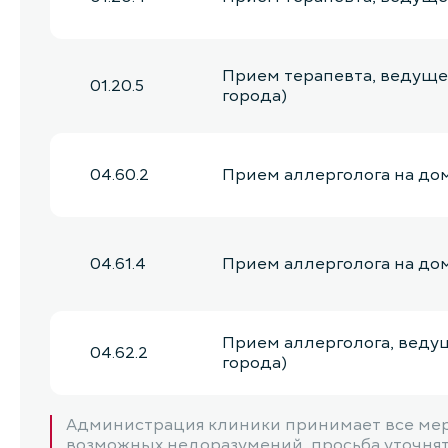
Прием терапевта, ведущег
01.20.5
города)
04.60.2
Прием аллерголога на до
04.61.4
Прием аллерголога на дом
Прием аллерголога, веду
04.62.2
города)
Администрация клиники принимает все мер
Прием аллерголога, ведущ
04.63.4
возможных недоразумений, просьба уточнять