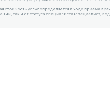
я стоимость услуг определяется в ходе приема вра
ии, так и от статуса специалиста (специалист, веду
в пределах административных границ города)
о 15 км от административных границ города)
до 30 км от административных границ города)
специалиста, на дому (в пределах административны
специалиста, на дому (до 15 км от административны