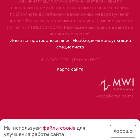
Администрация клиники принимает все меры по
своевременному обновлению размещенного на сайте
прайс-листа, во избежание возможных недоразумений,
просим Вас уточнять стоимость услуг у администратора
по тел. +7 (4912) 50-60-10. Размещенный прайс на сайте не
является офертой.
Имеются противопоказания. Необходима консультация
специалиста
© ООО "ССМЦ Регион №2"
Карта сайта
Разработка сайта
Мы используем
файлы соoкіе
для
Хорошо
улучшения работы сайта