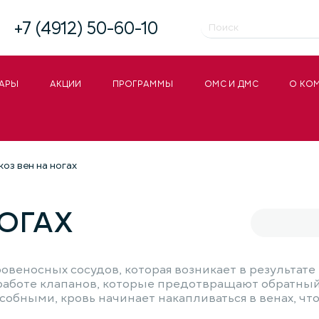
+7 (4912) 50-60-10
АРЫ
АКЦИИ
ПРОГРАММЫ
ОМС И ДМС
О КО
оз вен на ногах
НОГАХ
овеносных сосудов, которая возникает в результате
работе клапанов, которые предотвращают обратный 
обными, кровь начинает накапливаться в венах, чт