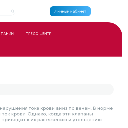
Личный кабинет
МПАНИИ
ПРЕСС-ЦЕНТР
 нарушения тока крови вниз по венам. В норме
ток крови. Однако, когда эти клапаны
о приводит к их растяжению и утолщению.