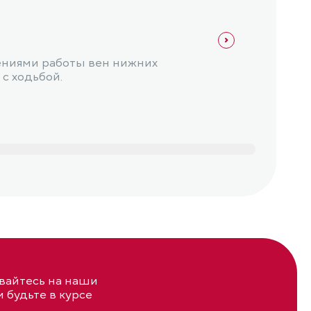
Флебо
Фле
шениями работы вен нижних
Флеби
с ходьбой.
айтесь на наши
и будьте в курсе