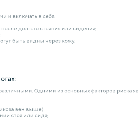
и и включать в себя:
 после долгого стояния или сидения;
;
огут быть видны через кожу;
огах:
различными. Одними из основных факторов риска яв
икоза вен выше);
ии стоя или сидя;