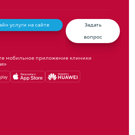
йн услуги на сайте
Задать
вопрос
те мобильное приложение клиники
ая»