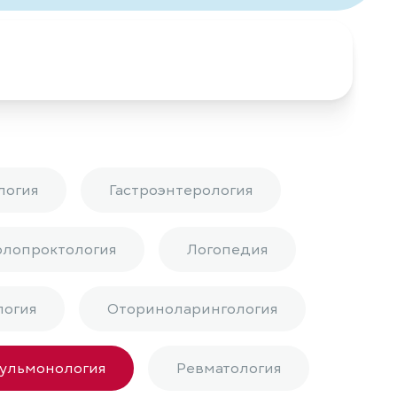
логия
Гастроэнтерология
олопроктология
Логопедия
логия
Оториноларингология
ульмонология
Ревматология