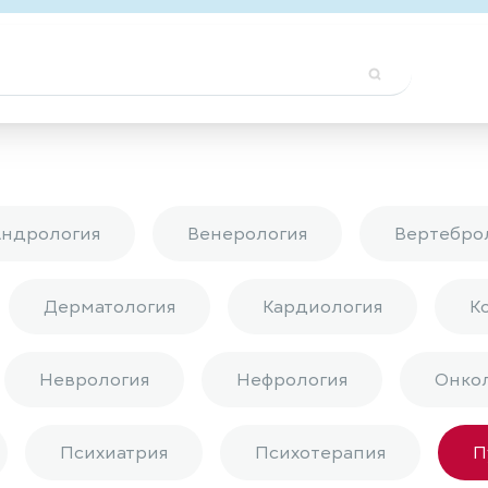
Андрология
Венерология
Вертебро
Дерматология
Кардиология
К
Неврология
Нефрология
Онко
Психиатрия
Психотерапия
П