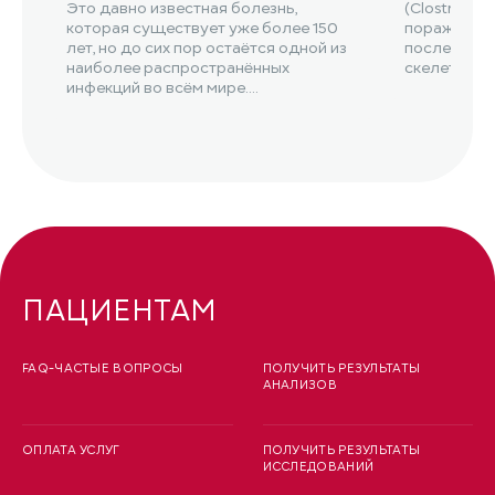
Это давно известная болезнь,
(Clostridium
которая существует уже более 150
поражением
лет, но до сих пор остаётся одной из
последующ
наиболее распространённых
скелетной 
инфекций во всём мире....
ПАЦИЕНТАМ
FAQ-ЧАСТЫЕ ВОПРОСЫ
ПОЛУЧИТЬ РЕЗУЛЬТАТЫ
АНАЛИЗОВ
ОПЛАТА УСЛУГ
ПОЛУЧИТЬ РЕЗУЛЬТАТЫ
ИССЛЕДОВАНИЙ