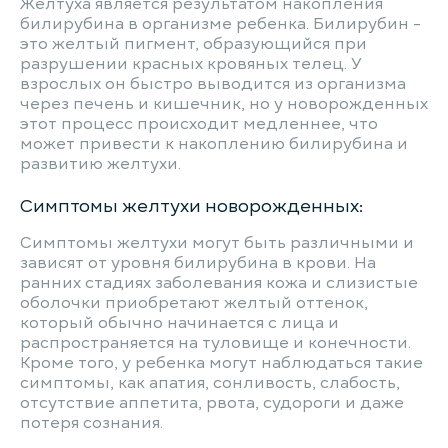
Желтуха является результатом накопления
билирубина в организме ребенка. Билирубин -
это желтый пигмент, образующийся при
разрушении красных кровяных телец. У
взрослых он быстро выводится из организма
через печень и кишечник, но у новорожденных
этот процесс происходит медленнее, что
может привести к накоплению билирубина и
развитию желтухи.
Симптомы желтухи новорожденных:
Симптомы желтухи могут быть различными и
зависят от уровня билирубина в крови. На
ранних стадиях заболевания кожа и слизистые
оболочки приобретают желтый оттенок,
который обычно начинается с лица и
распространяется на туловище и конечности.
Кроме того, у ребенка могут наблюдаться такие
симптомы, как апатия, сонливость, слабость,
отсутствие аппетита, рвота, судороги и даже
потеря сознания.