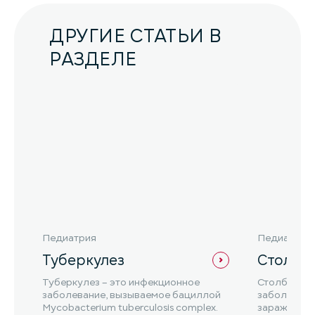
ДРУГИЕ СТАТЬИ В
РАЗДЕЛЕ
Педиатрия
Педиатрия
Туберкулез
Столбн
Туберкулез – это инфекционное
Столбняк –
заболевание, вызываемое бациллой
заболевани
Mycobacterium tuberculosis complex.
заражением