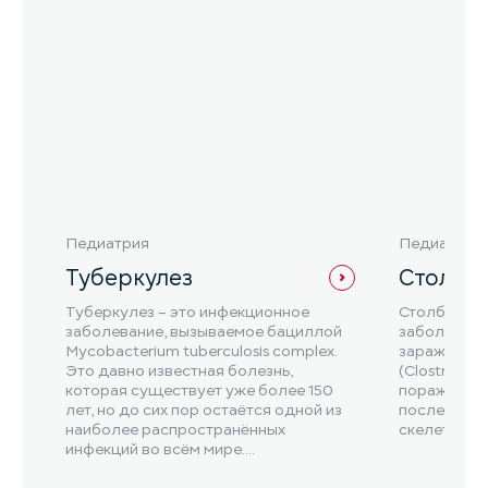
Педиатрия
Педиатрия
Туберкулез
Столбн
Туберкулез – это инфекционное
Столбняк –
заболевание, вызываемое бациллой
заболевани
Mycobacterium tuberculosis complex.
заражением
Это давно известная болезнь,
(Clostridium
которая существует уже более 150
поражением
лет, но до сих пор остаётся одной из
последующ
наиболее распространённых
скелетной 
инфекций во всём мире....