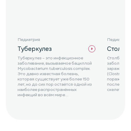
Педиатрия
Педиатрия
Туберкулез
Столбн
Туберкулез – это инфекционное
Столбняк –
заболевание, вызываемое бациллой
заболевани
Mycobacterium tuberculosis complex.
заражением
Это давно известная болезнь,
(Clostridium
которая существует уже более 150
поражением
лет, но до сих пор остаётся одной из
последующ
наиболее распространённых
скелетной 
инфекций во всём мире....