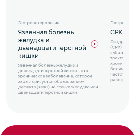
Гастроэнтерология
Гастроэнте
Язвенная болезнь
СРК
желудка и
Синдром р
двенадцатиперстной
(СРК) – эт
заболеван
кишки
тракта, кот
хроническ
Язвенная болезнь желудка и
болями в ж
двенадцатиперстной кишки – это
частоты ст
хроническое заболевание, которое
расстройст
характеризуется образованием
СРК ...
дефекта (язвы) на стенке желудка или
двенадцатиперстной кишки.