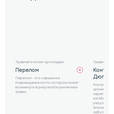
Травматология-ортопедия
Травматол
Перелом
Контра
Дюпюи
Перелом - это серьёзное
повреждение кости, которое может
Контрактур
возникнуть в результате различных
хроническо
травм.
характериз
изгибом пал
результате
апоневрозов
заболевани