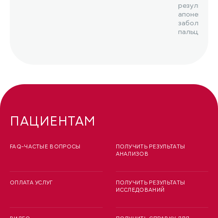
результате
апоневрозов
заболевани
пальцевая 
Дюпюитрена
ПАЦИЕНТАМ
FAQ-ЧАСТЫЕ ВОПРОСЫ
ПОЛУЧИТЬ РЕЗУЛЬТАТЫ
АНАЛИЗОВ
ОПЛАТА УСЛУГ
ПОЛУЧИТЬ РЕЗУЛЬТАТЫ
ИССЛЕДОВАНИЙ