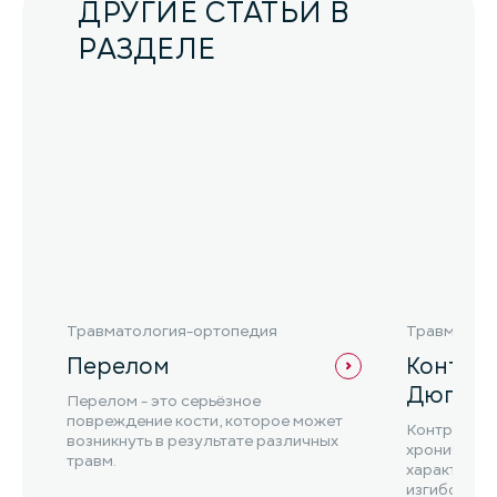
ДРУГИЕ СТАТЬИ В
РАЗДЕЛЕ
Травматология-ортопедия
Травматол
Перелом
Контра
Дюпюи
Перелом - это серьёзное
повреждение кости, которое может
Контрактур
возникнуть в результате различных
хроническо
травм.
характериз
изгибом пал