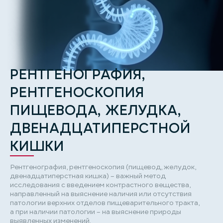
РЕНТГЕНОГРАФИЯ,
РЕНТГЕНОСКОПИЯ
ПИЩЕВОДА, ЖЕЛУДКА,
ДВЕНАДЦАТИПЕРСТНОЙ
КИШКИ
Рентгенография, рентгеноскопия (пищевод, желудок,
двенадцатиперстная кишка) – важный метод
исследования с введением контрастного вещества,
направленный на выяснение наличия или отсутствия
патологии верхних отделов пищеварительного тракта,
а при наличии патологии – на выяснение природы
выявленных изменений.