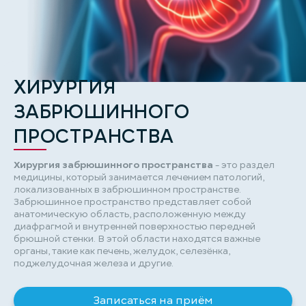
ХИРУРГИЯ
ЗАБРЮШИННОГО
ПРОСТРАНСТВА
Хирургия забрюшинного пространства
- это раздел
медицины, который занимается лечением патологий,
локализованных в забрюшинном пространстве.
Забрюшинное пространство представляет собой
анатомическую область, расположенную между
диафрагмой и внутренней поверхностью передней
брюшной стенки. В этой области находятся важные
органы, такие как печень, желудок, селезёнка,
поджелудочная железа и другие.
Записаться на приём