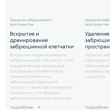
Хирургия забрюшинного
Хирургия заб
пространства
пространства
Вскрытие и
Удаление
дренирование
забрюши
забрюшинной клетчатки
простран
Вскрытие и дренирование
Опухоль за
забрюшинной клетчатки – это
пространств
хирургическая процедура,
заболевани
которая выполняется для
угрожать з
лечения различных
пациента.
заболеваний брюшной
полости, таких как панкреатит,
перитонит или абсцесс
забрюшинного пространства.
подробнее
подробнее