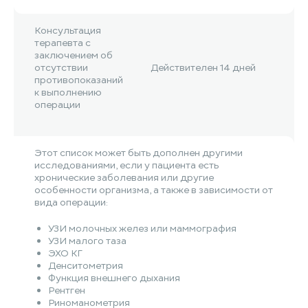
Консультация
терапевта с
заключением об
отсутствии
Действителен 14 дней
противопоказаний
к выполнению
операции
Этот список может быть дополнен другими
исследованиями, если у пациента есть
хронические заболевания или другие
особенности организма, а также в зависимости от
вида операции:
УЗИ молочных желез или маммография
УЗИ малого таза
ЭХО КГ
Денситометрия
Функция внешнего дыхания
Рентген
Риноманометрия