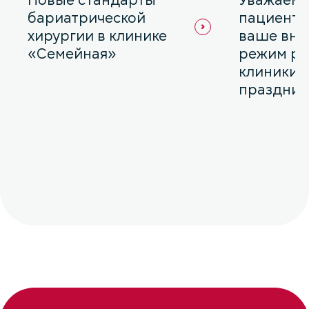
бариатрической
пациенты
хирургии в клинике
ваше вни
«Семейная»
режим ра
клиники 
празднич