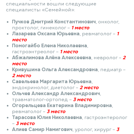
специальности вошли следующие
специалисты «Семейной»:
Пучков Дмитрий Константинович
, онколог,
проктолог, гинеколог –
1 место
Лазарева Оксана Юрьевна
, ревматолог –
1
место
Помогайбо Елена Николаевна
,
гастроэнтреолог –
1 место
Абжалимова Алёна Алексеевна
, невролог –
2
место
Кривушина Ольга Александровна
, педиатр –
2 место
Савельева Маргарита Юрьевна
,
эндокринолог, диетолог –
2 место
Ольчев Александр Александрович
,
травматолог-ортопед –
3 место
Огорельцева Екатерина Владимировна
,
ревматолог –
3 место
Тарасова Юлия Николаевна
, гастроэнтеролог
–
3 место
Алиев Самир Намигович
, уролог, хирург –
3