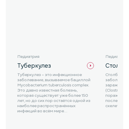
Педиатрия
Педиатрия
Туберкулез
Столбн
Туберкулез – это инфекционное
Столбняк –
заболевание, вызываемое бациллой
заболевани
Mycobacterium tuberculosis complex.
заражением
Это давно известная болезнь,
(Clostridium
которая существует уже более 150
поражением
лет, но до сих пор остаётся одной из
последующ
наиболее распространённых
скелетной 
инфекций во всём мире....