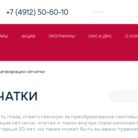
+7 (4912) 50-60-10
АРЫ
АКЦИИ
ПРОГРАММЫ
ОМС И ДМС
О КО
егенерация сетчатки
ЧАТКИ
ь глаза, ответственную за преобразование световы
ция сетчатки, клетки и ткани внутри глаза начинают
 старше 50 лет, но также может быть вызвано травм