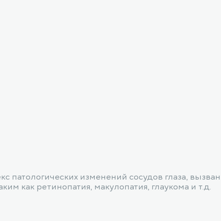
екс патологических изменений сосудов глаза, вызва
им как ретинопатия, макулопатия, глаукома и т.д.