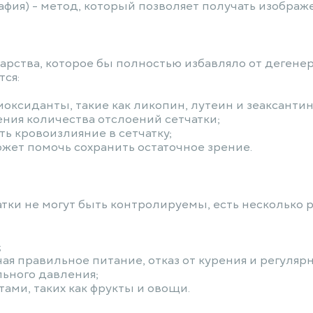
афия) - метод, который позволяет получать изображ
екарства, которое бы полностью избавляло от деген
тся:
ксиданты, такие как ликопин, лутеин и зеаксантин
ния количества отслоений сетчатки;
ть кровоизлияние в сетчатку;
жет помочь сохранить остаточное зрение.
атки не могут быть контролируемы, есть несколько
;
ая правильное питание, отказ от курения и регуля
льного давления;
ами, таких как фрукты и овощи.