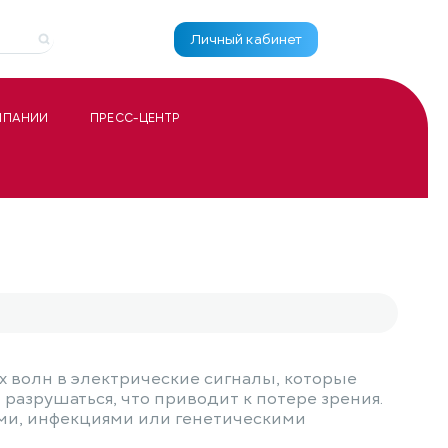
Личный кабинет
МПАНИИ
ПРЕСС-ЦЕНТР
х волн в электрические сигналы, которые
 разрушаться, что приводит к потере зрения.
ами, инфекциями или генетическими