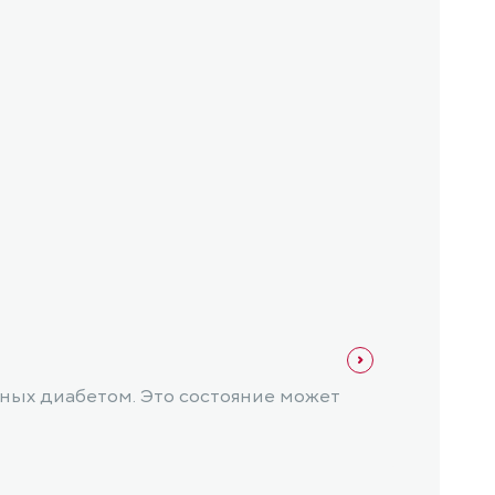
Офтал
Гипе
нных диабетом. Это состояние может
Гипер
приве