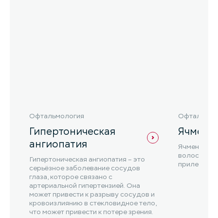
Офтальмология
Офтальмол
Гипертоническая
Ячмень
ангиопатия
Ячмень – э
волосяного
Гипертоническая ангиопатия – это
прилежащей
серьёзное заболевание сосудов
глаза, которое связано с
артериальной гипертензией. Она
может привести к разрыву сосудов и
кровоизлиянию в стекловидное тело,
что может привести к потере зрения.