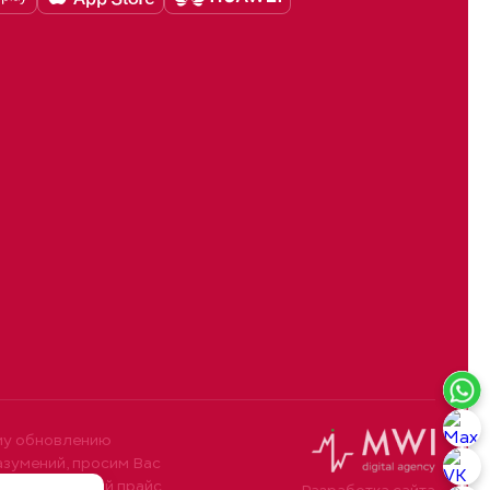
му обновлению
азумений, просим Вас
10. Размещенный прайс