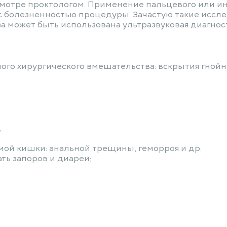
смотре проктологом. Применение пальцевого или и
 с болезненностью процедуры. Зачастую такие исс
за может быть использована ультразвуковая диагно
ого хирургического вмешательства: вскрытия гной
;
ой кишки: анальной трещины, геморроя и др.
ть запоров и диареи;