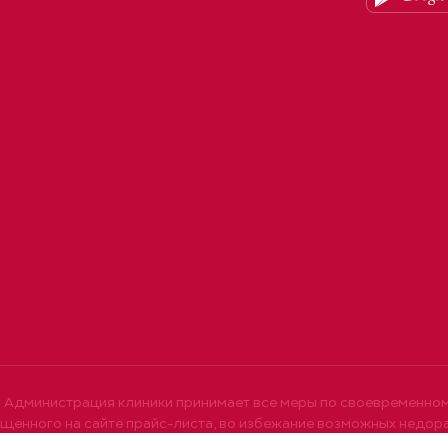
Администрация клиники принимает все меры по своевременно
щенного на сайте прайс-листа, во избежание возможных недор
ять стоимость услуг у администратора по тел. +7 (4912) 50-60-