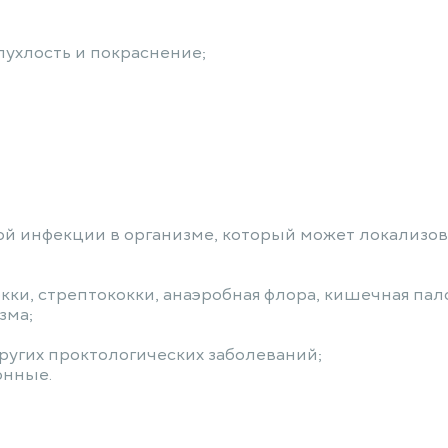
ухлость и покраснение;
й инфекции в организме, который может локализова
ки, стрептококки, анаэробная флора, кишечная пал
зма;
ругих проктологических заболеваний;
онные.