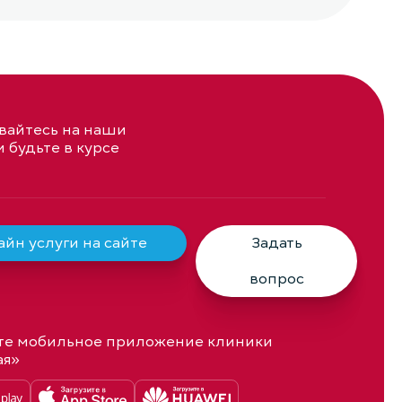
айтесь на наши
и будьте в курсе
йн услуги на сайте
Задать
вопрос
те мобильное приложение клиники
ая»