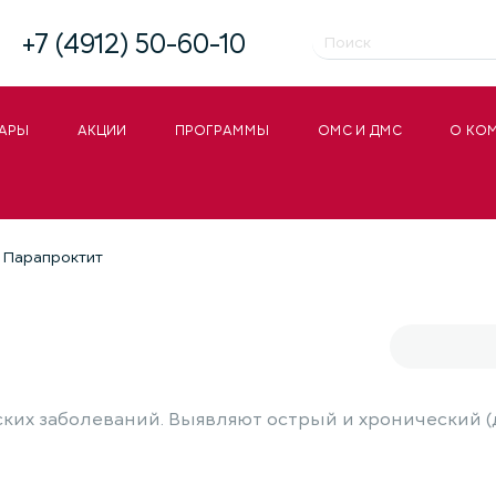
+7 (4912) 50-60-10
АРЫ
АКЦИИ
ПРОГРАММЫ
ОМС И ДМС
О КО
Парапроктит
ских заболеваний. Выявляют острый и хронический 