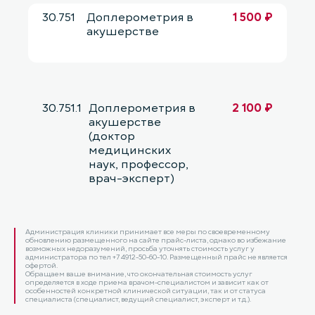
30.751
Доплерометрия в
1 500 ₽
акушерстве
30.751.1
Доплерометрия в
2 100 ₽
акушерстве
(доктор
медицинских
наук, профессор,
врач-эксперт)
Администрация клиники принимает все меры по своевременному
обновлению размещенного на сайте прайс-листа, однако во избежание
возможных недоразумений, просьба уточнять стоимость услуг у
администратора по тел +7 4912-50-60-10. Размещенный прайс не является
офертой.
Обращаем ваше внимание, что окончательная стоимость услуг
определяется в ходе приема врачом-специалистом и зависит как от
особенностей конкретной клинической ситуации, так и от статуса
специалиста (специалист, ведущий специалист, эксперт и т.д.).