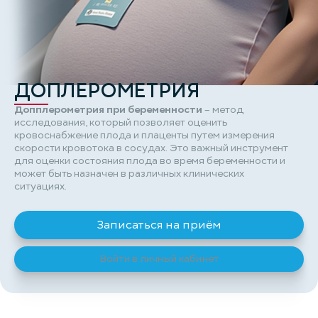
ДОПЛЕРОМЕТРИЯ
Допплерометрия при беременности
– метод
исследования, который позволяет оценить
кровоснабжение плода и плаценты путем измерения
скорости кровотока в сосудах. Это важный инструмент
для оценки состояния плода во время беременности и
может быть назначен в различных клинических
ситуациях.
Записаться на приём
Войти в личный кабинет