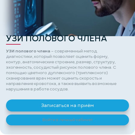
УЗИ ПОЛОВОГО ЧЛЕНА
УЗИ полового члена
– современный метод
диагностики, который позволяет оценить форму,
контур, анатомические строение, размер, структуру,
эхогенность, сосудистый рисунок полового члена. С
помощью цветного дуплексного (триплексного)
сканирования врач может оценить скорость и
направление кровотока, а также выявить возможные
нарушения в работе сосудов.
Записаться на приём
Войти в личный кабинет