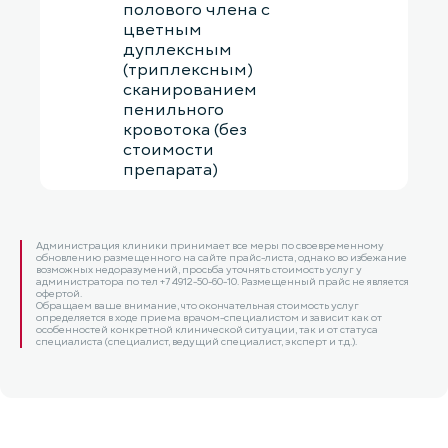
полового члена с
цветным
дуплексным
(триплексным)
сканированием
пенильного
кровотока (без
стоимости
препарата)
Администрация клиники принимает все меры по своевременному
обновлению размещенного на сайте прайс-листа, однако во избежание
возможных недоразумений, просьба уточнять стоимость услуг у
администратора по тел +7 4912-50-60-10. Размещенный прайс не является
офертой.
Обращаем ваше внимание, что окончательная стоимость услуг
определяется в ходе приема врачом-специалистом и зависит как от
особенностей конкретной клинической ситуации, так и от статуса
специалиста (специалист, ведущий специалист, эксперт и т.д.).