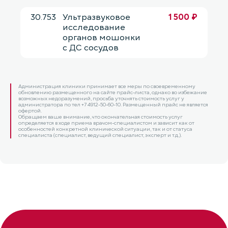
30.753
Ультразвуковое
1 500 ₽
исследование
органов мошонки
с ДС сосудов
Администрация клиники принимает все меры по своевременному
обновлению размещенного на сайте прайс-листа, однако во избежание
возможных недоразумений, просьба уточнять стоимость услуг у
администратора по тел +7 4912-50-60-10. Размещенный прайс не является
офертой.
Обращаем ваше внимание, что окончательная стоимость услуг
определяется в ходе приема врачом-специалистом и зависит как от
особенностей конкретной клинической ситуации, так и от статуса
специалиста (специалист, ведущий специалист, эксперт и т.д.).