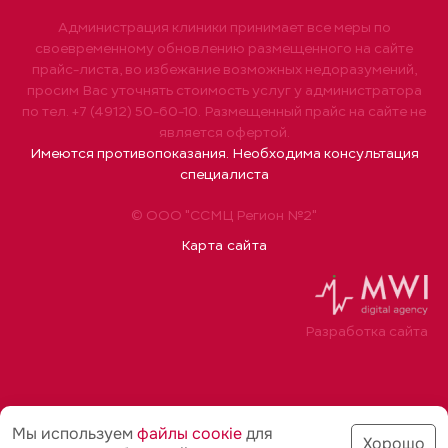
Администрация клиники принимает все меры по
своевременному обновлению размещенного на сайте
прайс-листа, во избежание возможных недоразумений,
просим Вас уточнять стоимость услуг у администратора
по тел. +7 (4912) 50-60-10. Размещенный прайс на сайте не
является офертой.
Имеются противопоказания. Необходима консультация
специалиста
© ООО "ССМЦ Регион №2"
Карта сайта
Разработка сайта
Мы используем
файлы соoкіе
для
Хорошо