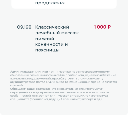
предплечья
09.198
Классический
1 000 ₽
лечебный массаж
нижней
конечности и
поясницы
Администрация клиники принимает все меры по своевременному
обновлению размещенного на сайте прайс-листа, однако во избежание
возможных недоразумений, просьба уточнять стоимость услуг у
администратора по тел +7 4912-50-60-10. Размещенный прайс не является
офертой.
Обращаем ваше внимание, что окончательная стоимость услуг
определяется в ходе приема врачом-специалистом и зависит как от
особенностей конкретной клинической ситуации, так и от статуса
специалиста (специалист, ведущий специалист, эксперт и т.д.).