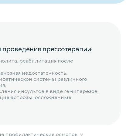
я проведения прессотерапии:
юлита, реабилитация после
венозная недостаточность;
мфатической системы различного
ия;
вления инсультов в виде гемипарезов;
ие артрозы, осложненные
ые профилактические осмотры у