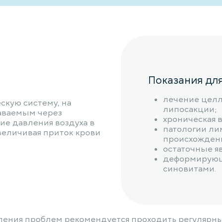
Показания дл
лечение целл
скую систему, на
липосакции;
аваемым через
хроническая 
е давления воздуха в
патологии ли
величивая приток крови
происхожден
остаточные я
деформирующ
синовитами.
ления проблем рекомендуется проходить регулярн