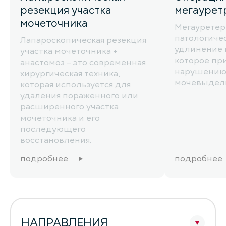
резекция участка
мегаурет
мочеточника
Мегауретер 
патологиче
Лапароскопическая резекция
удлинение 
участка мочеточника +
которое пр
анастомоз – это современная
нарушени
хирургическая техника,
мочевыдели
которая используется для
удаления пораженного или
расширенного участка
мочеточника и его
последующего
восстановления.
подробнее
подробнее
НАПРАВЛЕНИЯ