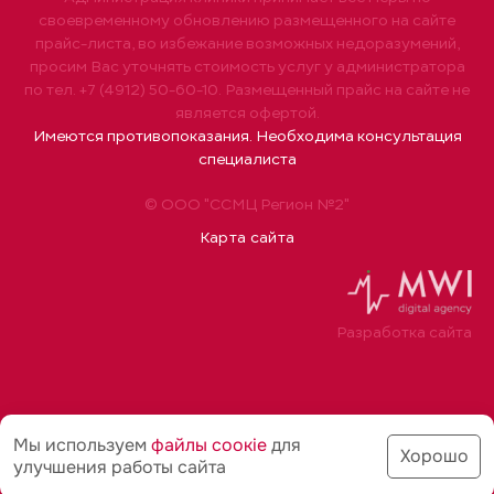
своевременному обновлению размещенного на сайте
прайс-листа, во избежание возможных недоразумений,
просим Вас уточнять стоимость услуг у администратора
по тел. +7 (4912) 50-60-10. Размещенный прайс на сайте не
является офертой.
Имеются противопоказания. Необходима консультация
специалиста
© ООО "ССМЦ Регион №2"
Карта сайта
Разработка сайта
Мы используем
файлы соoкіе
для
Хорошо
улучшения работы сайта