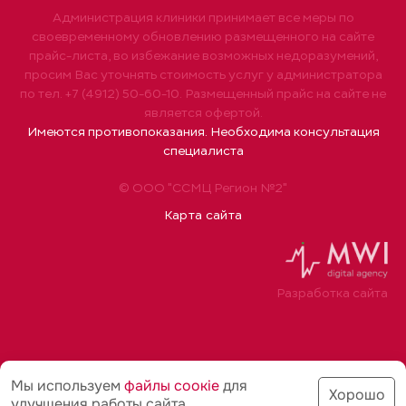
Администрация клиники принимает все меры по
своевременному обновлению размещенного на сайте
прайс-листа, во избежание возможных недоразумений,
просим Вас уточнять стоимость услуг у администратора
по тел. +7 (4912) 50-60-10. Размещенный прайс на сайте не
является офертой.
Имеются противопоказания. Необходима консультация
специалиста
© ООО "ССМЦ Регион №2"
Карта сайта
Разработка сайта
Мы используем
файлы соoкіе
для
Хорошо
улучшения работы сайта