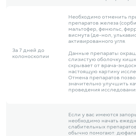
Необходимо отменить пр
препаратов железа (сорб
мальтофер, фенюльс, ферру
висмута (де-нол, улькавис
активированного угля.
За 7 дней до
Данные препараты окра
колоноскопии
слизистую оболочку кишк
скрывает от врача-эндос
настоящую картину иссле
Отмена препаратов позво
значительно улучшить ка
проведения исследования
Если у вас имеются запоры
необходимо начать ежед
слабительных препаратов
обычно помогают: дюфала