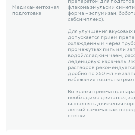
препаратом для подготов
Медикаментозная
флакона эмульсии симети
подготовка
форма – эспумизан, бобот
сабсимплекс).
Для улучшения вкусовых 
допускается прием препа
охлажденным через трубо
промежутках пить или за
водой/сладким чаем, рас
леденцовую карамель. Лю
растворов рекомендуетс
дробно по 250 мл не залп
избежания тошноты/рвот
Во время приема препара
необходимо двигаться, хо
выполнять движения корп
легкий самомассаж пере
стенки.