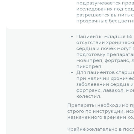
подразумевается про
исследования под се
разрешается выпить с
прозрачные бесцветн
Пациенты младше 65 
отсутствии хроническ
сердца и почек могут
подготовку препаратам
мовипреп, фортранс, л
пикопреп.
Для пациентов старше
при наличии хрониче
заболеваний сердца и
фортранс, лавакол, мо
колестил.
Препараты необходимо п
строго по инструкции, ис
назначенного времени ко
Крайне желательно в пос