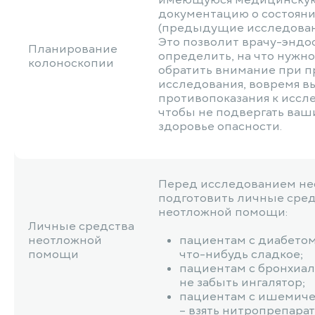
имеющуюся медицинску
документацию о состояни
(предыдущие исследовани
Это позволит врачу-эндо
Планирование
определить, на что нужно
колоноскопии
обратить внимание при 
исследования, вовремя в
противопоказания к иссл
чтобы не подвергать ваш
здоровье опасности.
Перед исследованием н
подготовить личные сре
неотложной помощи:
Личные средства
неотложной
пациентам с диабетом 
помощи
что-нибудь сладкое;
пациентам с бронхиал
не забыть ингалятор;
пациентам с ишемиче
– взять нитропрепараты