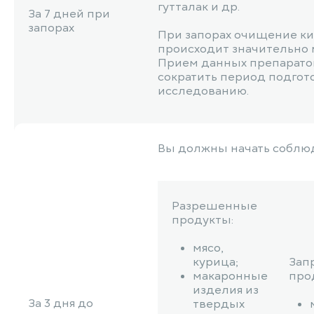
гутталак и др.
За 7 дней при
запорах
При запорах очищение к
происходит значительно
Прием данных препарато
сократить период подгот
исследованию.
Вы должны начать соблюд
Разрешенные
продукты:
мясо,
курица;
Зап
макаронные
про
изделия из
За 3 дня до
твердых