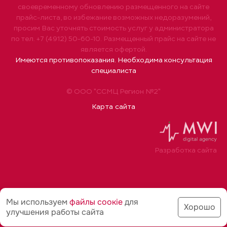
своевременному обновлению размещенного на сайте
прайс-листа, во избежание возможных недоразумений,
просим Вас уточнять стоимость услуг у администратора
по тел. +7 (4912) 50-60-10. Размещенный прайс на сайте не
является офертой.
Имеются противопоказания. Необходима консультация
специалиста
© ООО "ССМЦ Регион №2"
Карта сайта
Разработка сайта
Мы используем
файлы соoкіе
для
Хорошо
улучшения работы сайта