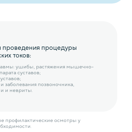
я проведения процедуры
ких токов:
равмы: ушибы, растяжения мышечно-
парата суставов;
уставов;
и заболевания позвоночника,
и и невриты.
ые профилактические осмотры у
обходимости.