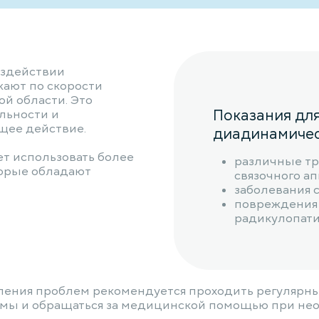
оздействии
ают по скорости
й области. Это
Показания дл
льности и
щее действие.
диадинамичес
т использовать более
различные т
торые обладают
связочного ап
заболевания с
повреждения 
радикулопати
ления проблем рекомендуется проходить регулярн
омы и обращаться за медицинской помощью при не