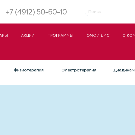
+7 (4912) 50-60-10
АРЫ
АКЦИИ
ПРОГРАММЫ
ОМС И ДМС
О КО
Физиотерапия
Электротерапия
Диадинами