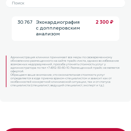
30.767
Эхокардиография
2 300 ₽
с допплеровским
анализом
Администрация клиники принимает все меры по своевременному
обновлению размещенного на сайте прайс-листа, однако во избежание
возможных недоразумений, просьба уточнять стоимость услуг у
администратора по тел +7 4912-50-60-10. Размещенный прайс не является
офертой.
Обращаем ваше внимание, что окончательная стоимость услуг
определяется в ходе приема врачом-специалистом и зависит как от
особенностей конкретной клинической ситуации, так и от статуса
специалиста (специалист, ведущий специалист, эксперт и т.д.).