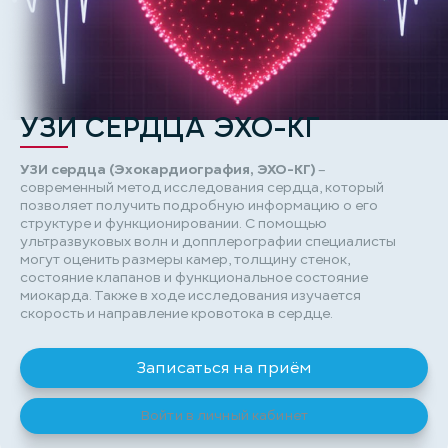
УЗИ СЕРДЦА ЭХО-КГ
УЗИ сердца (Эхокардиография, ЭХО-КГ)
–
современный метод исследования сердца, который
позволяет получить подробную информацию о его
структуре и функционировании. С помощью
ультразвуковых волн и допплерографии специалисты
могут оценить размеры камер, толщину стенок,
состояние клапанов и функциональное состояние
миокарда. Также в ходе исследования изучается
скорость и направление кровотока в сердце.
Записаться на приём
Войти в личный кабинет