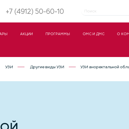
+7 (4912) 50-60-10
АРЫ
АКЦИИ
ПРОГРАММЫ
ОМС И ДМС
О КО
УЗИ
Другие виды УЗИ
УЗИ аноректальной обл
НОЙ