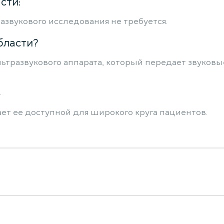
сти:
звукового исследования не требуется.
бласти?
тразвукового аппарата, который передает звуковые
.
ет ее доступной для широкого круга пациентов.