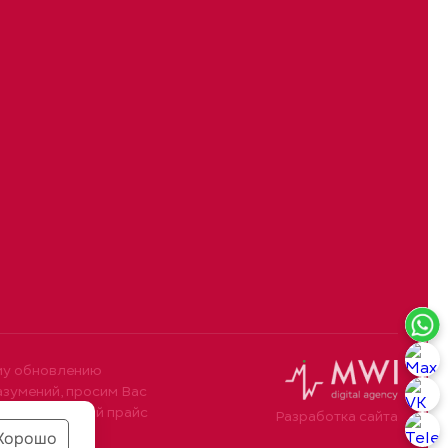
му обновлению
азумений, просим Вас
10. Размещенный прайс
Разработка сайта
Хорошо