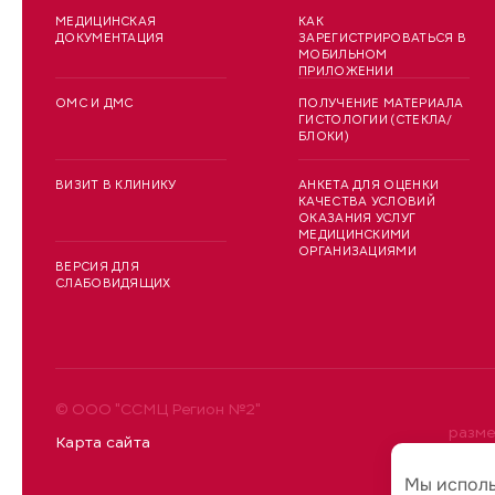
МЕДИЦИНСКАЯ
КАК
ДОКУМЕНТАЦИЯ
ЗАРЕГИСТРИРОВАТЬСЯ В
МОБИЛЬНОМ
ПРИЛОЖЕНИИ
ОМС И ДМС
ПОЛУЧЕНИЕ МАТЕРИАЛА
ГИСТОЛОГИИ (СТЕКЛА/
БЛОКИ)
ВИЗИТ В КЛИНИКУ
АНКЕТА ДЛЯ ОЦЕНКИ
КАЧЕСТВА УСЛОВИЙ
ОКАЗАНИЯ УСЛУГ
МЕДИЦИНСКИМИ
ОРГАНИЗАЦИЯМИ
ВЕРСИЯ ДЛЯ
СЛАБОВИДЯЩИХ
© ООО "ССМЦ Регион №2"
разме
Карта сайта
уточн
Мы испол