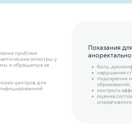
Показания дл
ления проблем
аноректально
актические осмотры у
мы и обращаться за
боль, диском
нарушения сту
подозрение н
нских центров для
образований;
алифицированной
контроль эфф
оценка состо
оперативного