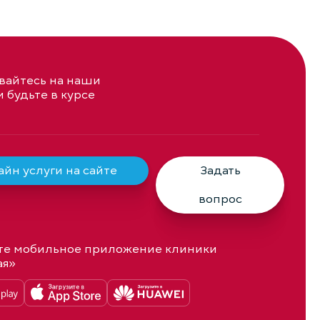
айтесь на наши
и будьте в курсе
йн услуги на сайте
Задать
вопрос
те мобильное приложение клиники
ая»