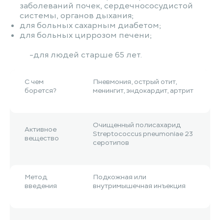
заболеваний почек, сердечнососудистой
системы, органов дыхания;
для больных сахарным диабетом;
для больных циррозом печени;
для людей старше 65 лет.
С чем
Пневмония, острый отит,
борется?
менингит, эндокардит, артрит
Очищенный полисахарид
Активное
Streptococcus pneumoniae 23
вещество
серотипов
Метод
Подкожная или
введения
внутримышечная инъекция