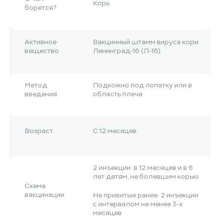
Корь
борется?
Активное
Вакцинный штамм вируса кори
вещество
Ленинград-16 (Л-16)
Метод
Подкожно под лопатку или в
введения
область плеча
Возраст
С 12 месяцев
2 инъекции: в 12 месяцев и в 6
лет детям, не болевшим корью
Схема
вакцинации
Не привитые ранее: 2 инъекции
с интервалом не менее 3-х
месяцев