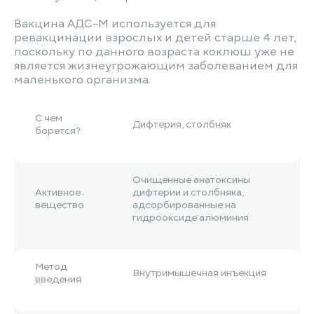
Вакцина АДС-М используется для
ревакцинации взрослых и детей старше 4 лет,
поскольку по данного возраста коклюш уже не
является жизнеугрожающим заболеванием для
маленького организма.
С чем
Дифтерия, столбняк
борется?
Очищенные анатоксины
Активное
дифтерии и столбняка,
вещество
адсорбированные на
гидрооксиде алюминия
Метод
Внутримышечная инъекция
введения