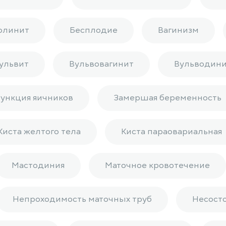
олинит
Бесплодие
Вагинизм
ульвит
Вульвовагинит
Вульводини
ункция яичников
Замершая беременность
Киста желтого тела
Киста параовариальная
Мастодиния
Маточное кровотечение
Непроходимость маточных труб
Несост