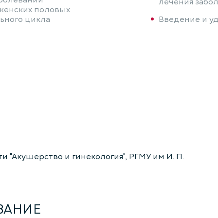
аболеваний
лечения забо
женских половых
ьного цикла
Введение и у
 "Акушерство и гинекология", РГМУ им И. П.
ВАНИЕ