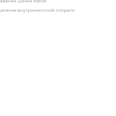
леваний шейки матки
даление внутриматочной спирали