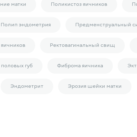
ние матки
Поликистоз яичников
П
Полип эндометрия
Предменструальный с
 яичников
Ректовагинальный свищ
 половых губ
Фиброма яичника
Экт
Эндометрит
Эрозия шейки матки