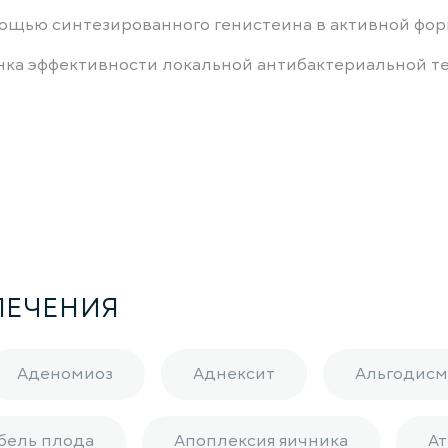
щью синтезированного генистеина в активной форме.
ка эффективности локальной антибактериальной терап
ЛЕЧЕНИЯ
Аденомиоз
Аднексит
Альгодисм
бель плода
Апоплексия яичника
Ат