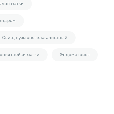
олип матки
индром
Свищ пузырно-влагалищный
опия шейки матки
Эндометриоз