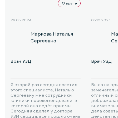
О враче
29.05.2024
05.10.2023
Маркова Наталья
Ма
Сергеевна
Се
Врач УЗД
Врач УЗД
Я второй раз сегодня посетил
Была на при
этого специалиста, Наталью
замечатель
Сергеевну мне сотрудники
отличный с
клиники порекомендовали, в
доброжелате
которой она ведёт приемы.
внимательна
Сегодня я сделал у доктора
дала советы
УЗИ сердца​, все прошло очень
действител