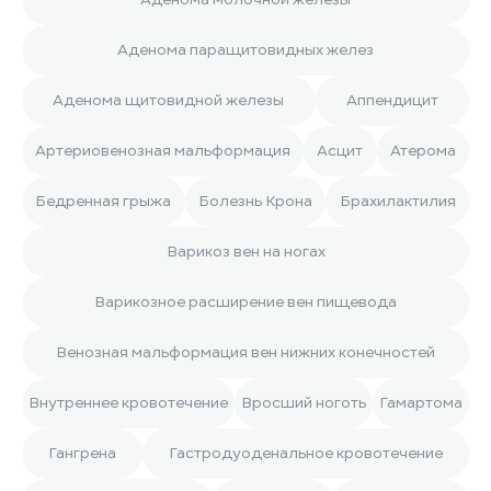
Аденома паращитовидных желез
Аденома щитовидной железы
Аппендицит
Артериовенозная мальформация
Асцит
Атерома
Бедренная грыжа
Болезнь Крона
Брахилактилия
Варикоз вен на ногах
Варикозное расширение вен пищевода
Венозная мальформация вен нижних конечностей
Внутреннее кровотечение
Вросший ноготь
Гамартома
Гангрена
Гастродуоденальное кровотечение