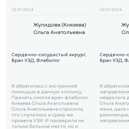
23.07.2024
03.07.2024
Жулидова (Князева)
Жу
Ольга Анатольевна
Ол
Сердечно-сосудистый хирург,
Сердечно-с
Врач УЗД, Флеболог
Врач УЗД, 
Я обратилась с экстренной
Я обратился
помощью в данную клинику.
направлени
Принять смогла врач-флеболог
невролога д
Князева Ольга Анатольевна.
Ольга Анат
Ольга Анатольевна спросила,
меня, дала
что случилось и сразу же
рекомендац
провела УЗИ. И проверила не
направлени
только больное место, но и