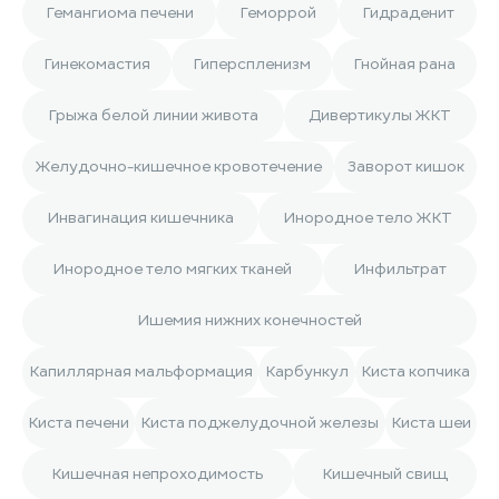
Гемангиома печени
Геморрой
Гидраденит
Гинекомастия
Гиперспленизм
Гнойная рана
Грыжа белой линии живота
Дивертикулы ЖКТ
Желудочно-кишечное кровотечение
Заворот кишок
Инвагинация кишечника
Инородное тело ЖКТ
Инородное тело мягких тканей
Инфильтрат
Ишемия нижних конечностей
Капиллярная мальформация
Карбункул
Киста копчика
Киста печени
Киста поджелудочной железы
Киста шеи
Кишечная непроходимость
Кишечный свищ