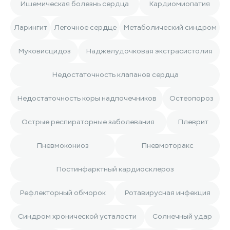
Ишемическая болезнь сердца
Кардиомиопатия
Ларингит
Легочное сердце
Метаболический синдром
Муковисцидоз
Наджелудочковая экстрасистолия
Недостаточность клапанов сердца
Недостаточность коры надпочечников
Остеопороз
Острые респираторные заболевания
Плеврит
Пневмокониоз
Пневмоторакс
Постинфарктный кардиосклероз
Рефлекторный обморок
Ротавирусная инфекция
Синдром хронической усталости
Солнечный удар