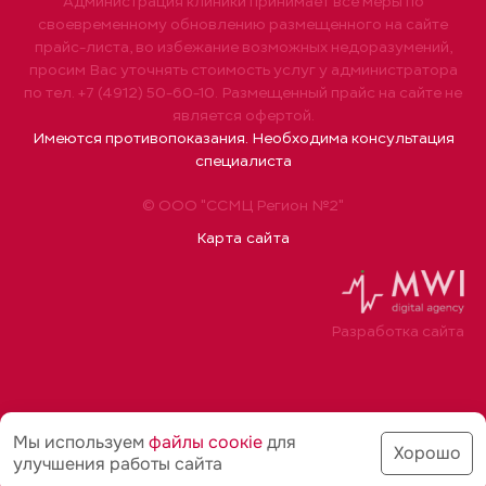
Администрация клиники принимает все меры по
своевременному обновлению размещенного на сайте
прайс-листа, во избежание возможных недоразумений,
просим Вас уточнять стоимость услуг у администратора
по тел. +7 (4912) 50-60-10. Размещенный прайс на сайте не
является офертой.
Имеются противопоказания. Необходима консультация
специалиста
© ООО "ССМЦ Регион №2"
Карта сайта
Разработка сайта
Мы используем
файлы соoкіе
для
Хорошо
улучшения работы сайта