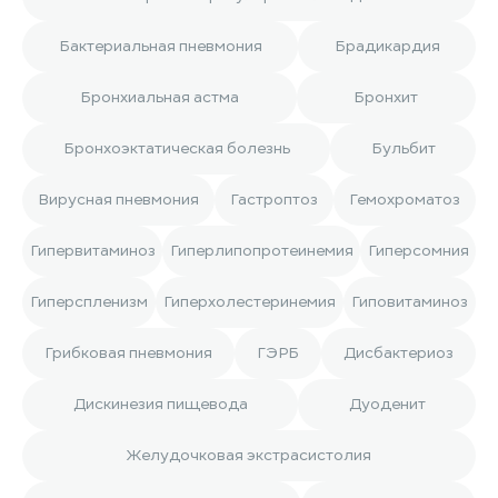
Бактериальная пневмония
Брадикардия
Бронхиальная астма
Бронхит
Бронхоэктатическая болезнь
Бульбит
Вирусная пневмония
Гастроптоз
Гемохроматоз
Гипервитаминоз
Гиперлипопротеинемия
Гиперсомния
Гиперспленизм
Гиперхолестеринемия
Гиповитаминоз
Грибковая пневмония
ГЭРБ
Дисбактериоз
Дискинезия пищевода
Дуоденит
Желудочковая экстрасистолия