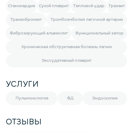
Стенокардия
Сухой плеврит
Тепловой удар
Трахеит
Трахеобронхит
Тромбоэмболия легочной артерии
Фиброзирующий альвеолит
Функциональный запор
Хроническая обструктивная болезнь легких
Экссудативный плеврит
УСЛУГИ
Пульмонология
ФД
Эндоскопия
ОТЗЫВЫ