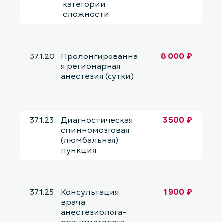
категории
сложности
37.1.20
Пролонгированна
8 000 ₽
я регионарная
анестезия (сутки)
37.1.23
Диагностическая
3 500 ₽
спинномозговая
(люмбальная)
пункция
37.1.25
Консультация
1 900 ₽
врача
анестезиолога-
реаниматолога