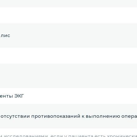
илис
ленты ЭКГ
б отсутствии противопоказаний к выполнению опер
 исследованиями, если у пациента есть хроническ