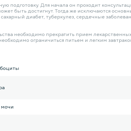
ю подготовку. Для начала он проходит консультаци
может быть достигнут. Тогда же исключаются основн
сахарный диабет, туберкулез, сердечные заболева
льства необходимо прекратить прием лекарственны
необходимо ограничиться питьем и легким завтраком.
мбоциты
ра
 мочи