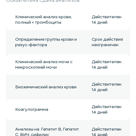
Обязательна сдача анализов:
Клинический анализ крови,
Действителен
полный + тромбоциты
14 дней
Определение группы крови и
Срок действия
резус-фактора
неограничен
Клинический анализ мочи с
Действителен
микроскопией мочи
14 дней
Действителен
Биохимический анализ крови
14 дней
Действителен
Коагулограмма
14 дней
Анализы на: Гепатит B, Гепатит
Действителен
С, ВИЧ, сифилис
14 дней