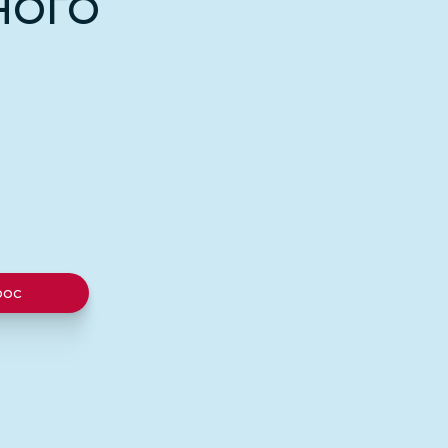
НОГО
рос