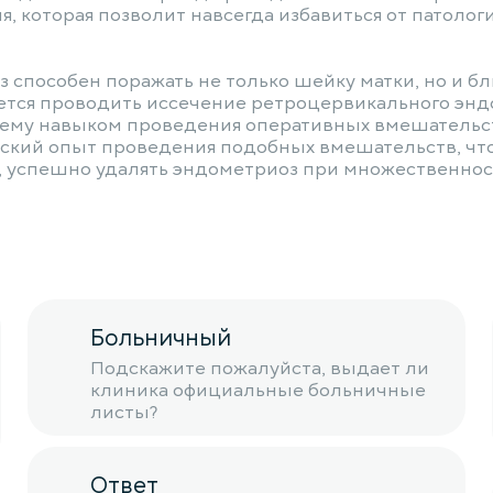
, которая позволит навсегда избавиться от патоло
 способен поражать не только шейку матки, но и 
ется проводить иссечение ретроцервикального эн
му навыком проведения оперативных вмешательств 
кий опыт проведения подобных вмешательств, что 
, успешно удалять эндометриоз при множественност
Больничный
Подскажите пожалуйста, выдает ли
клиника официальные больничные
листы?
Ответ