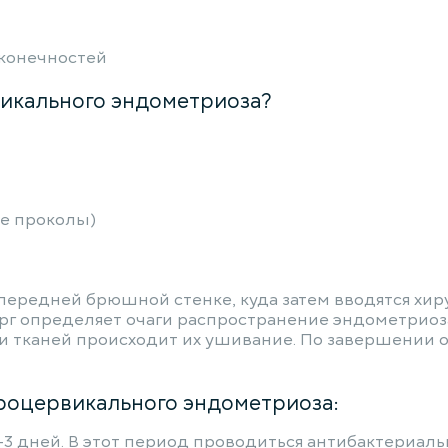
 конечностей
викального эндометриоза?
е проколы)
а передней брюшной стенке, куда затем вводятся хи
ург определяет очаги распространение эндометриоз
 тканей происходит их ушивание. По завершении о
роцервикального эндометриоза:
3 дней. В этот период проводиться антибактериаль