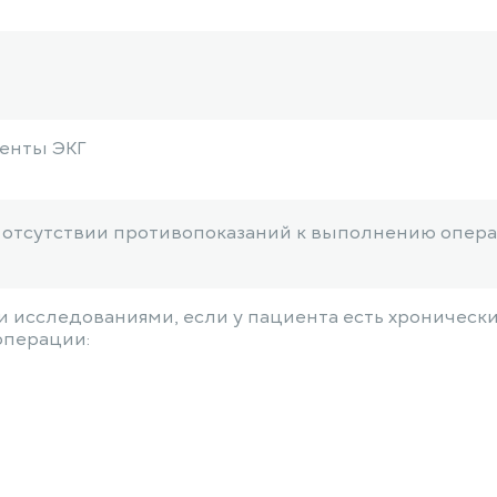
ленты ЭКГ
б отсутствии противопоказаний к выполнению опер
 исследованиями, если у пациента есть хроническ
 операции: