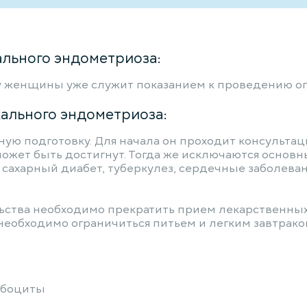
ального эндометриоза:
 женщины уже служит показанием к проведению оп
ального эндометриоза:
ю подготовку. Для начала он проходит консультаци
может быть достигнут. Тогда же исключаются основн
сахарный диабет, туберкулез, сердечные заболева
льства необходимо прекратить прием лекарственны
необходимо ограничиться питьем и легким завтраком.
мбоциты