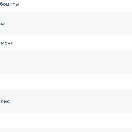
мбоциты
ра
 мочи
илис