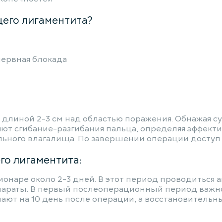
его лигаментита?
нервная блокада
длиной 2-3 см над областью поражения. Обнажая су
яют сгибание-разгибания пальца, определяя эффект
льного влагалища. По завершении операции доступ 
го лигаментита:
онаре около 2-3 дней. В этот период проводиться 
араты. В первый послеоперационный период важн
т на 10 день после операции, а восстановительны