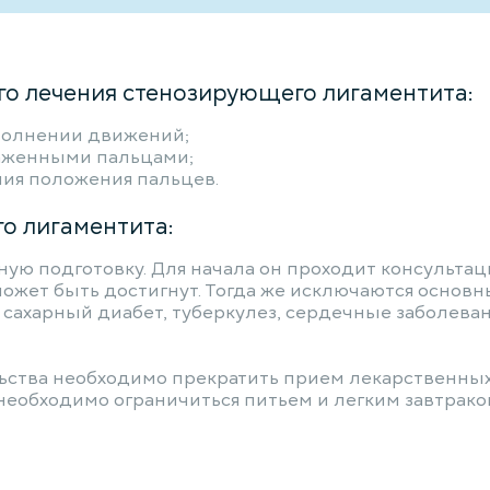
о лечения стенозирующего лигаментита:
олнении движений;
аженными пальцами;
ия положения пальцев.
о лигаментита:
ю подготовку. Для начала он проходит консультаци
может быть достигнут. Тогда же исключаются основн
сахарный диабет, туберкулез, сердечные заболева
льства необходимо прекратить прием лекарственны
необходимо ограничиться питьем и легким завтраком.