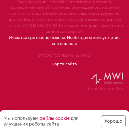
Администрация клиники принимает все меры по
своевременному обновлению размещенного на сайте
прайс-листа, во избежание возможных недоразумений,
просим Вас уточнять стоимость услуг у администратора
по тел. +7 (4912) 50-60-10. Размещенный прайс на сайте не
является офертой.
Имеются противопоказания. Необходима консультация
специалиста
© ООО "ССМЦ Регион №2"
Карта сайта
Разработка сайта
Мы используем
файлы соoкіе
для
Хорошо
улучшения работы сайта